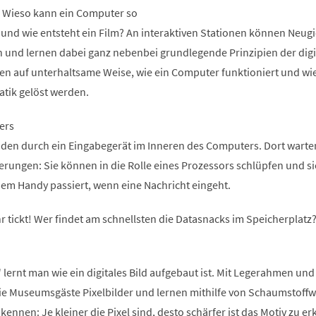
n. Wieso kann ein Computer so
 und wie entsteht ein Film? An interaktiven Stationen können Neugi
n und lernen dabei ganz nebenbei grundlegende Prinzipien der digi
ren auf unterhaltsame Weise, wie ein Computer funktioniert und wi
atik gelöst werden.
ers
den durch ein Eingabegerät im Inneren des Computers. Dort warte
ungen: Sie können in die Rolle eines Prozessors schlüpfen und si
inem Handy passiert, wenn eine Nachricht eingeht.
r tickt! Wer findet am schnellsten die Datasnacks im Speicherplatz
 lernt man wie ein digitales Bild aufgebaut ist. Mit Legerahmen und
die Museumsgäste Pixelbilder und lernen mithilfe von Schaumstoffw
kennen: Je kleiner die Pixel sind, desto schärfer ist das Motiv zu e