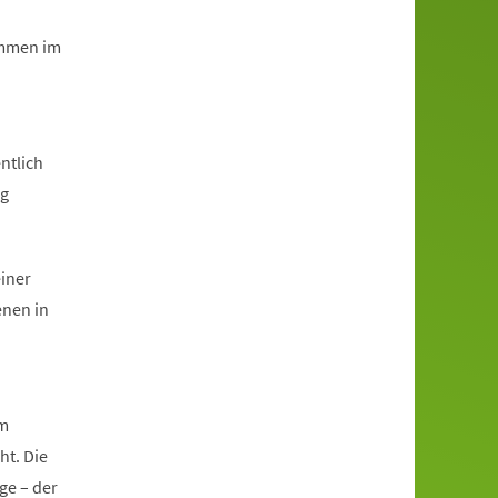
immen im
ntlich
ng
einer
enen in
im
ht. Die
ge – der