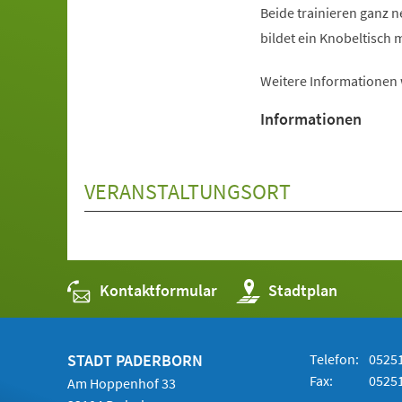
Beide trainieren ganz 
bildet ein Knobeltisch m
Weitere Informationen
Informationen
VERANSTALTUNGSORT
Kontaktformular
(Öffnet
Stadtplan
in
einem
neuen
Tab)
STADT PADERBORN
Telefon:
05251
Fax:
05251
Am Hoppenhof 33