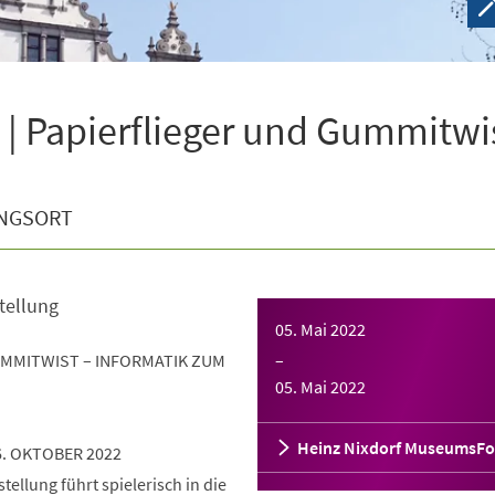
| Papierflieger und Gummitwi
NGSORT
tellung
05. Mai 2022
UMMITWIST – INFORMATIK ZUM
–
05. Mai 2022
Heinz Nixdorf MuseumsF
6. OKTOBER 2022
ellung führt spielerisch in die