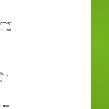
pffolge
po- und
llung
eim
Format.