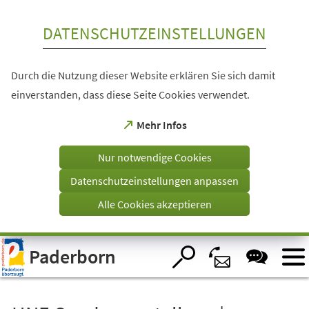
Inhalt anspringen
DATENSCHUTZEINSTELLUNGEN
Durch die Nutzung dieser Website erklären Sie sich damit
einverstanden, dass diese Seite Cookies verwendet.
(Öffnet
Mehr Infos
in
einem
Nur notwendige Cookies
neuen
Tab)
Datenschutzeinstellungen anpassen
Alle Cookies akzeptieren
Visuelle
Paderborn
Assistenzsoftware
öffnen.