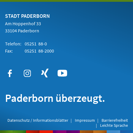
einem
neuen
Tab)
STADT PADERBORN
Am Hoppenhof 33
33104 Paderborn
Telefon:
05251 88-0
Fax:
05251 88-2000
Paderborn überzeugt.
Datenschutz / Informationsblätter
Impressum
Barrierefreiheit
Leichte Sprache