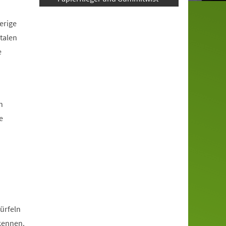
erige
talen
e
n
e
?
ürfeln
rkennen.