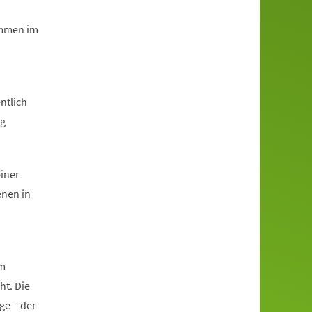
immen im
ntlich
ng
einer
enen in
im
ht. Die
ge – der