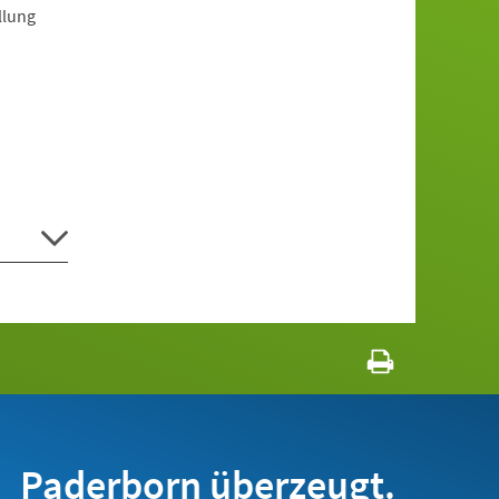
llung
Paderborn überzeugt.