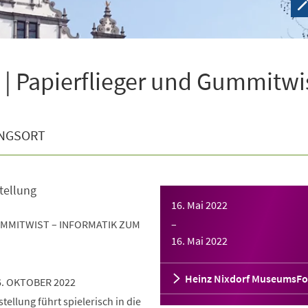
| Papierflieger und Gummitwi
NGSORT
tellung
16. Mai 2022
UMMITWIST – INFORMATIK ZUM
–
16. Mai 2022
Heinz Nixdorf MuseumsF
6. OKTOBER 2022
ellung führt spielerisch in die