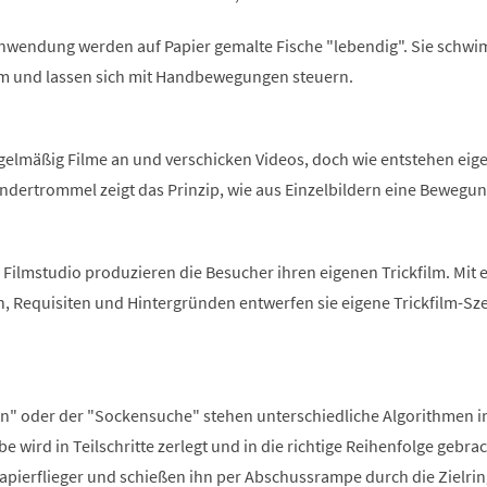
 Anwendung werden auf Papier gemalte Fische "lebendig". Sie schw
m und lassen sich mit Handbewegungen steuern.
gelmäßig Filme an und verschicken Videos, doch wie entstehen eige
ndertrommel zeigt das Prinzip, wie aus Einzelbildern eine Bewegu
Filmstudio produzieren die Besucher ihren eigenen Trickfilm. Mit 
n, Requisiten und Hintergründen entwerfen sie eigene Trickfilm-Sz
 an" oder der "Sockensuche" stehen unterschiedliche Algorithmen 
e wird in Teilschritte zerlegt und in die richtige Reihenfolge gebrac
apierflieger und schießen ihn per Abschussrampe durch die Zielrin