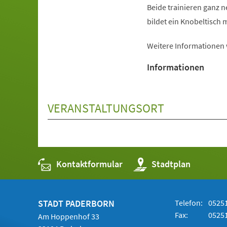
Beide trainieren ganz 
bildet ein Knobeltisch m
Weitere Informationen
Informationen
VERANSTALTUNGSORT
Kontaktformular
(Öffnet
Stadtplan
in
einem
neuen
Tab)
STADT PADERBORN
Telefon:
05251
Fax:
05251
Am Hoppenhof 33