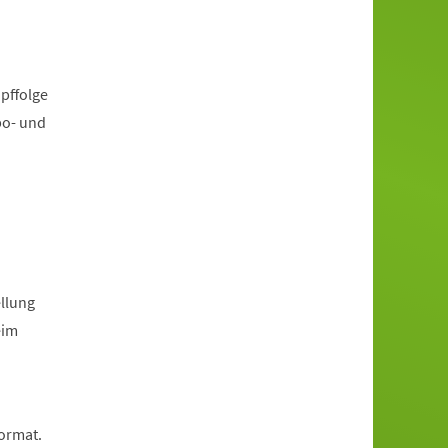
pffolge
po- und
llung
eim
Format.