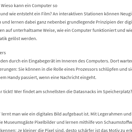
n. Wieso kann ein Computer so
 und wie entsteht ein Film? An interaktiven Stationen können Neugi
n und lernen dabei ganz nebenbei grundlegende Prinzipien der digi
ren auf unterhaltsame Weise, wie ein Computer funktioniert und wi
atik gelöst werden.
ers
den durch ein Eingabegerät im Inneren des Computers. Dort warte
ungen: Sie können in die Rolle eines Prozessors schlüpfen und si
inem Handy passiert, wenn eine Nachricht eingeht.
r tickt! Wer findet am schnellsten die Datasnacks im Speicherplatz
 lernt man wie ein digitales Bild aufgebaut ist. Mit Legerahmen und
die Museumsgäste Pixelbilder und lernen mithilfe von Schaumstoffw
kennen: Je kleiner die Pixel sind, desto schärfer ist das Motiv zu e