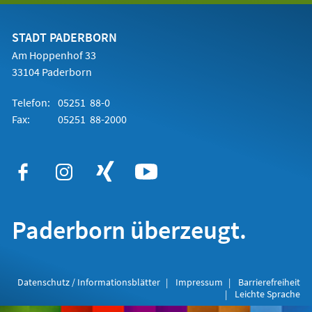
einem
neuen
Tab)
STADT PADERBORN
Am Hoppenhof 33
33104 Paderborn
Telefon:
05251 88-0
Fax:
05251 88-2000
Paderborn überzeugt.
Datenschutz / Informationsblätter
Impressum
Barrierefreiheit
Leichte Sprache