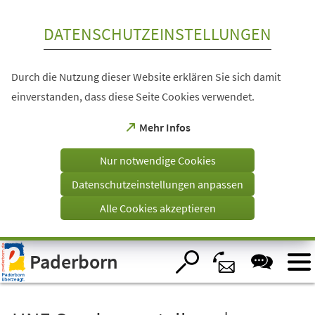
Inhalt anspringen
DATENSCHUTZEINSTELLUNGEN
Durch die Nutzung dieser Website erklären Sie sich damit
einverstanden, dass diese Seite Cookies verwendet.
(Öffnet
Mehr Infos
in
einem
Nur notwendige Cookies
neuen
Tab)
Datenschutzeinstellungen anpassen
Alle Cookies akzeptieren
Visuelle
Paderborn
Assistenzsoftware
öffnen.