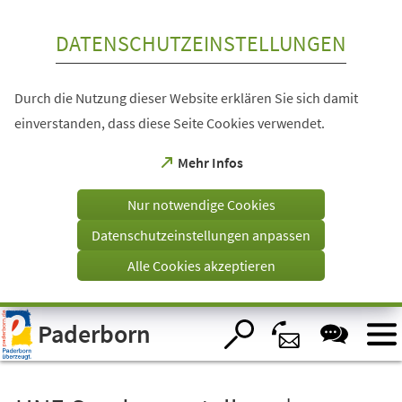
Inhalt anspringen
DATENSCHUTZEINSTELLUNGEN
Durch die Nutzung dieser Website erklären Sie sich damit
einverstanden, dass diese Seite Cookies verwendet.
(Öffnet
Mehr Infos
in
einem
Nur notwendige Cookies
neuen
Tab)
Datenschutzeinstellungen anpassen
Alle Cookies akzeptieren
Visuelle
Paderborn
Assistenzsoftware
öffnen.