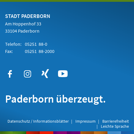
einem
neuen
Tab)
STADT PADERBORN
Am Hoppenhof 33
33104 Paderborn
Telefon:
05251 88-0
Fax:
05251 88-2000
Paderborn überzeugt.
Datenschutz / Informationsblätter
Impressum
Barrierefreiheit
Leichte Sprache