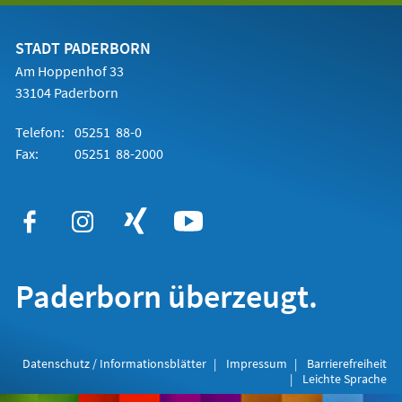
einem
neuen
Tab)
STADT PADERBORN
Am Hoppenhof 33
33104 Paderborn
Telefon:
05251 88-0
Fax:
05251 88-2000
Paderborn überzeugt.
Datenschutz / Informationsblätter
Impressum
Barrierefreiheit
Leichte Sprache