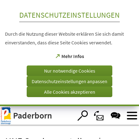
Inhalt anspringen
DATENSCHUTZEINSTELLUNGEN
Durch die Nutzung dieser Website erklären Sie sich damit
einverstanden, dass diese Seite Cookies verwendet.
(Öffnet
Mehr Infos
in
einem
Nur notwendige Cookies
neuen
Tab)
Datenschutzeinstellungen anpassen
Alle Cookies akzeptieren
Visuelle
Paderborn
Assistenzsoftware
öffnen.