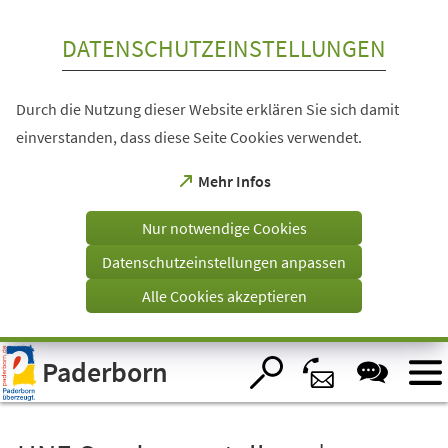
Inhalt anspringen
DATENSCHUTZEINSTELLUNGEN
Durch die Nutzung dieser Website erklären Sie sich damit
einverstanden, dass diese Seite Cookies verwendet.
(Öffnet
Mehr Infos
in
einem
Nur notwendige Cookies
neuen
Tab)
Datenschutzeinstellungen anpassen
Alle Cookies akzeptieren
Visuelle
Paderborn
Assistenzsoftware
öffnen.