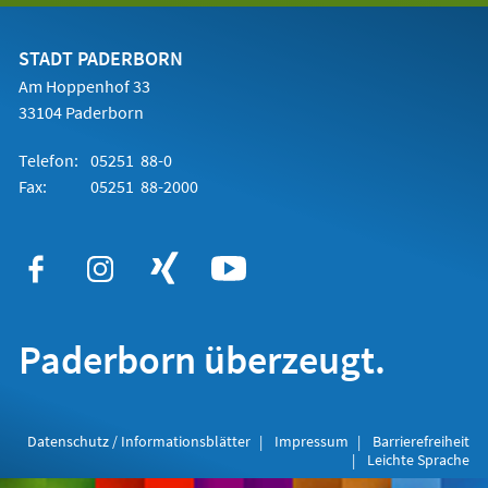
einem
neuen
Tab)
STADT PADERBORN
Am Hoppenhof 33
33104 Paderborn
Telefon:
05251 88-0
Fax:
05251 88-2000
Paderborn überzeugt.
Datenschutz / Informationsblätter
Impressum
Barrierefreiheit
Leichte Sprache