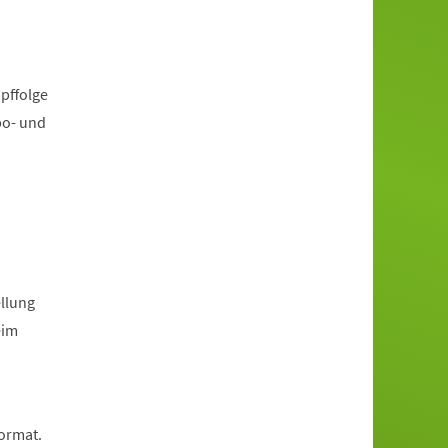
pffolge
po- und
llung
eim
Format.