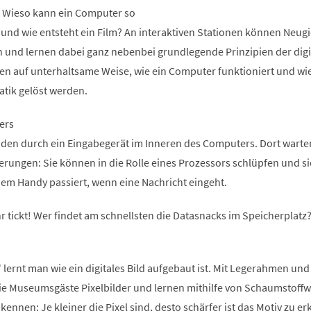
n. Wieso kann ein Computer so
 und wie entsteht ein Film? An interaktiven Stationen können Neugi
n und lernen dabei ganz nebenbei grundlegende Prinzipien der digi
ren auf unterhaltsame Weise, wie ein Computer funktioniert und wi
atik gelöst werden.
ers
den durch ein Eingabegerät im Inneren des Computers. Dort warte
ungen: Sie können in die Rolle eines Prozessors schlüpfen und si
inem Handy passiert, wenn eine Nachricht eingeht.
r tickt! Wer findet am schnellsten die Datasnacks im Speicherplatz
 lernt man wie ein digitales Bild aufgebaut ist. Mit Legerahmen und
die Museumsgäste Pixelbilder und lernen mithilfe von Schaumstoffw
kennen: Je kleiner die Pixel sind, desto schärfer ist das Motiv zu e