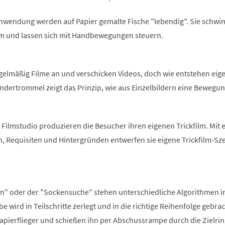
 Anwendung werden auf Papier gemalte Fische "lebendig". Sie schw
m und lassen sich mit Handbewegungen steuern.
gelmäßig Filme an und verschicken Videos, doch wie entstehen eige
ndertrommel zeigt das Prinzip, wie aus Einzelbildern eine Bewegu
Filmstudio produzieren die Besucher ihren eigenen Trickfilm. Mit 
n, Requisiten und Hintergründen entwerfen sie eigene Trickfilm-Sz
 an" oder der "Sockensuche" stehen unterschiedliche Algorithmen 
e wird in Teilschritte zerlegt und in die richtige Reihenfolge gebrac
apierflieger und schießen ihn per Abschussrampe durch die Zielrin