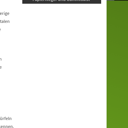
erige
talen
e
n
e
?
ürfeln
rkennen.