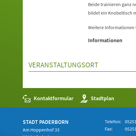
Beide trainieren ganz 
bildet ein Knobeltisch m
Weitere Informationen
Informationen
VERANSTALTUNGSORT
Kontaktformular
(Öffnet
Stadtplan
in
einem
neuen
Tab)
STADT PADERBORN
Telefon:
05251
Fax:
05251
Am Hoppenhof 33