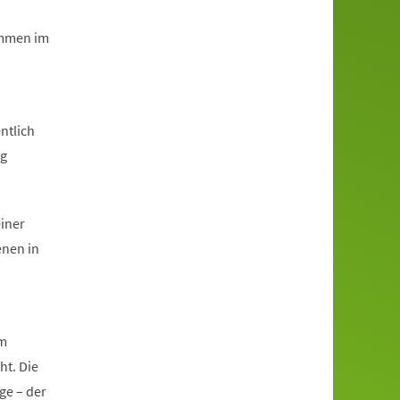
immen im
ntlich
ng
einer
enen in
im
ht. Die
ge – der