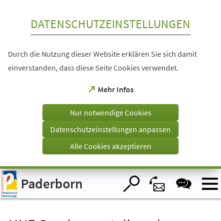
Inhalt anspringen
DATENSCHUTZEINSTELLUNGEN
Durch die Nutzung dieser Website erklären Sie sich damit
einverstanden, dass diese Seite Cookies verwendet.
(Öffnet
Mehr Infos
in
einem
Nur notwendige Cookies
neuen
Tab)
Datenschutzeinstellungen anpassen
Alle Cookies akzeptieren
Visuelle
Paderborn
Assistenzsoftware
öffnen.