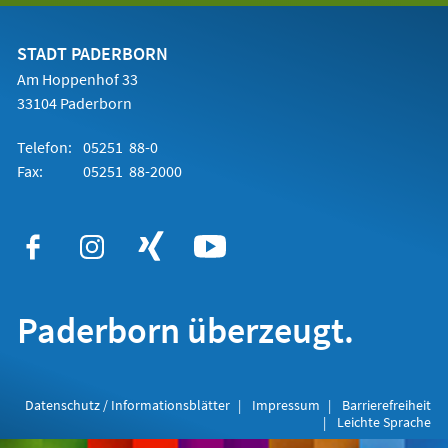
einem
neuen
Tab)
STADT PADERBORN
Am Hoppenhof 33
33104 Paderborn
Telefon:
05251 88-0
Fax:
05251 88-2000
Paderborn überzeugt.
Datenschutz / Informationsblätter
Impressum
Barrierefreiheit
Leichte Sprache