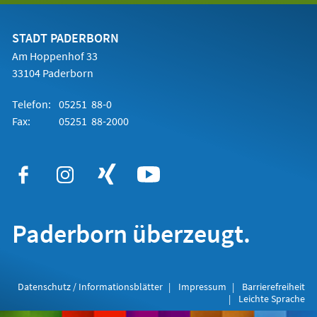
einem
neuen
Tab)
STADT PADERBORN
Am Hoppenhof 33
33104 Paderborn
Telefon:
05251 88-0
Fax:
05251 88-2000
Paderborn überzeugt.
Datenschutz / Informationsblätter
Impressum
Barrierefreiheit
Leichte Sprache