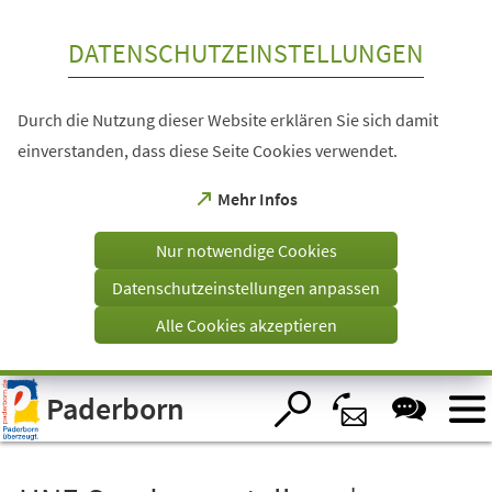
Inhalt anspringen
DATENSCHUTZEINSTELLUNGEN
Durch die Nutzung dieser Website erklären Sie sich damit
einverstanden, dass diese Seite Cookies verwendet.
(Öffnet
Mehr Infos
in
einem
Nur notwendige Cookies
neuen
Tab)
Datenschutzeinstellungen anpassen
Alle Cookies akzeptieren
Visuelle
Paderborn
Assistenzsoftware
öffnen.