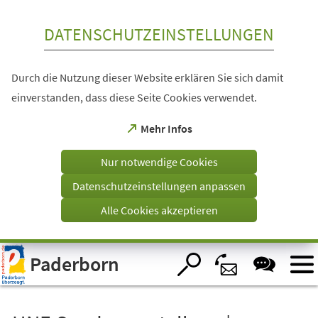
Inhalt anspringen
DATENSCHUTZEINSTELLUNGEN
Durch die Nutzung dieser Website erklären Sie sich damit
einverstanden, dass diese Seite Cookies verwendet.
(Öffnet
Mehr Infos
in
einem
Nur notwendige Cookies
neuen
Tab)
Datenschutzeinstellungen anpassen
Alle Cookies akzeptieren
Visuelle
Paderborn
Assistenzsoftware
öffnen.