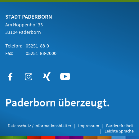
einem
neuen
Tab)
STADT PADERBORN
Am Hoppenhof 33
33104 Paderborn
Telefon:
05251 88-0
Fax:
05251 88-2000
Paderborn überzeugt.
Datenschutz / Informationsblätter
Impressum
Barrierefreiheit
Leichte Sprache