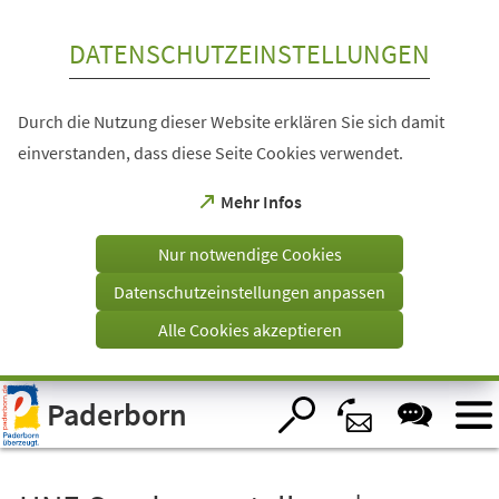
Inhalt anspringen
DATENSCHUTZEINSTELLUNGEN
Durch die Nutzung dieser Website erklären Sie sich damit
einverstanden, dass diese Seite Cookies verwendet.
(Öffnet
Mehr Infos
in
einem
Nur notwendige Cookies
neuen
Tab)
Datenschutzeinstellungen anpassen
Alle Cookies akzeptieren
Visuelle
Paderborn
Assistenzsoftware
öffnen.