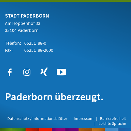
einem
neuen
Tab)
STADT PADERBORN
Am Hoppenhof 33
33104 Paderborn
Telefon:
05251 88-0
Fax:
05251 88-2000
Paderborn überzeugt.
Datenschutz / Informationsblätter
Impressum
Barrierefreiheit
Leichte Sprache