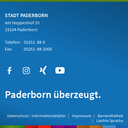
einem
neuen
Tab)
STADT PADERBORN
Am Hoppenhof 33
33104 Paderborn
Telefon:
05251 88-0
Fax:
05251 88-2000
Paderborn überzeugt.
Datenschutz / Informationsblätter
Impressum
Barrierefreiheit
Leichte Sprache