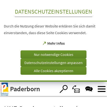
Inhalt anspringen
DATENSCHUTZEINSTELLUNGEN
Durch die Nutzung dieser Website erklären Sie sich damit
einverstanden, dass diese Seite Cookies verwendet.
(Öffnet
Mehr Infos
in
einem
Nur notwendige Cookies
neuen
Tab)
Datenschutzeinstellungen anpassen
Alle Cookies akzeptieren
Visuelle
Paderborn
Assistenzsoftware
öffnen.