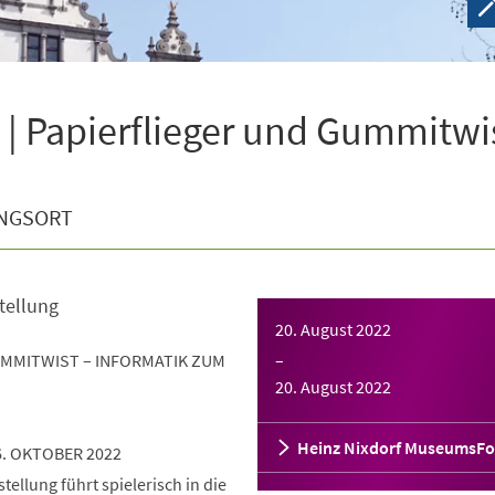
| Papierflieger und Gummitwi
NGSORT
tellung
20. August 2022
UMMITWIST – INFORMATIK ZUM
–
20. August 2022
Heinz Nixdorf MuseumsF
6. OKTOBER 2022
ellung führt spielerisch in die