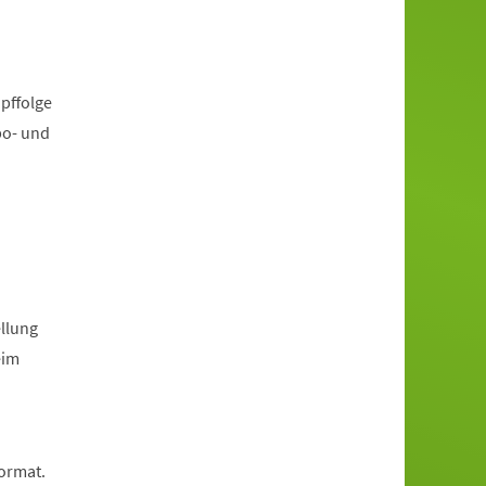
pffolge
po- und
llung
eim
Format.