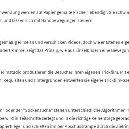
 Anwendung werden auf Papier gemalte Fische "lebendig". Sie schw
m und lassen sich mit Handbewegungen steuern.
gelmäßig Filme an und verschicken Videos, doch wie entstehen eige
ndertrommel zeigt das Prinzip, wie aus Einzelbildern eine Bewegu
Filmstudio produzieren die Besucher ihren eigenen Trickfilm. Mit 
n, Requisiten und Hintergründen entwerfen sie eigene Trickfilm-Sz
 an" oder der "Sockensuche" stehen unterschiedliche Algorithmen 
e wird in Teilschritte zerlegt und in die richtige Reihenfolge gebrac
apierflieger und schießen ihn per Abschussrampe durch die Zielrin