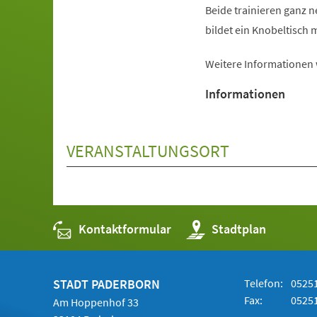
Beide trainieren ganz 
bildet ein Knobeltisch m
Weitere Informationen
Informationen
VERANSTALTUNGSORT
Kontaktformular
(Öffnet
Stadtplan
in
einem
neuen
Tab)
STADT PADERBORN
Telefon:
05251
Fax:
05251
Am Hoppenhof 33