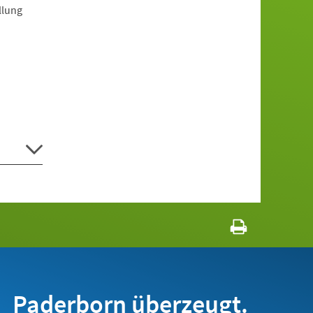
llung
Paderborn überzeugt.