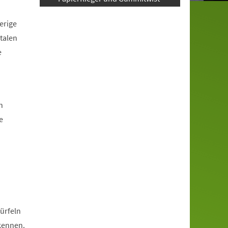
erige
talen
e
n
e
?
ürfeln
rkennen.