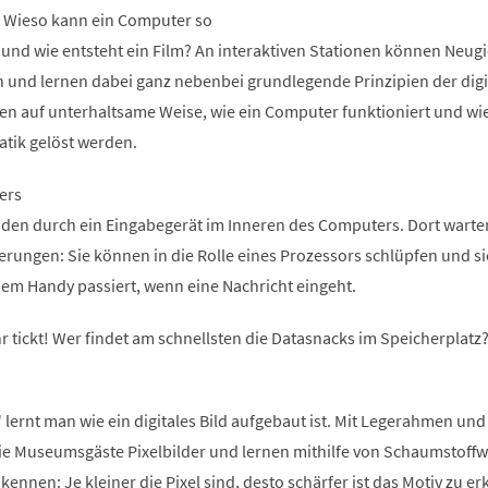
n. Wieso kann ein Computer so
 und wie entsteht ein Film? An interaktiven Stationen können Neugi
n und lernen dabei ganz nebenbei grundlegende Prinzipien der digi
ren auf unterhaltsame Weise, wie ein Computer funktioniert und wi
atik gelöst werden.
ers
den durch ein Eingabegerät im Inneren des Computers. Dort warte
ungen: Sie können in die Rolle eines Prozessors schlüpfen und si
inem Handy passiert, wenn eine Nachricht eingeht.
r tickt! Wer findet am schnellsten die Datasnacks im Speicherplatz
 lernt man wie ein digitales Bild aufgebaut ist. Mit Legerahmen und
die Museumsgäste Pixelbilder und lernen mithilfe von Schaumstoffw
kennen: Je kleiner die Pixel sind, desto schärfer ist das Motiv zu e