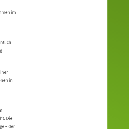
immen im
ntlich
ng
einer
enen in
im
ht. Die
ge – der