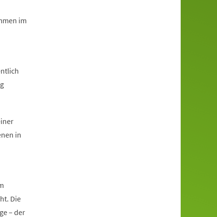
immen im
ntlich
ng
einer
enen in
im
ht. Die
ge – der