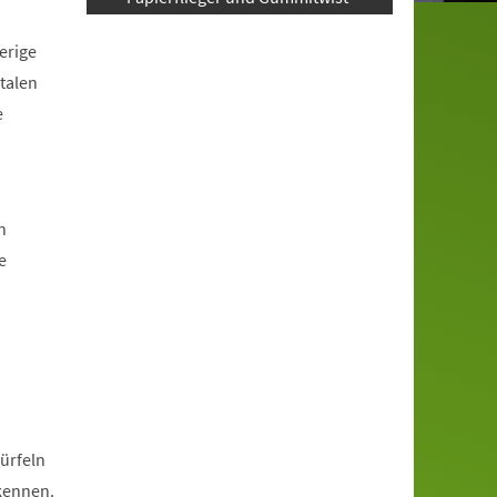
erige
talen
e
n
e
?
ürfeln
rkennen.