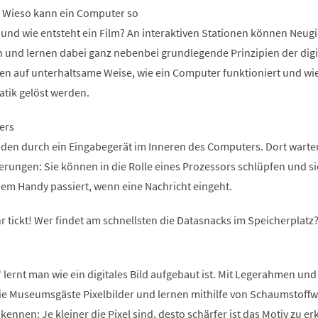
n. Wieso kann ein Computer so
 und wie entsteht ein Film? An interaktiven Stationen können Neugi
n und lernen dabei ganz nebenbei grundlegende Prinzipien der digi
ren auf unterhaltsame Weise, wie ein Computer funktioniert und wi
atik gelöst werden.
ers
den durch ein Eingabegerät im Inneren des Computers. Dort warte
ungen: Sie können in die Rolle eines Prozessors schlüpfen und si
inem Handy passiert, wenn eine Nachricht eingeht.
r tickt! Wer findet am schnellsten die Datasnacks im Speicherplatz
 lernt man wie ein digitales Bild aufgebaut ist. Mit Legerahmen und
die Museumsgäste Pixelbilder und lernen mithilfe von Schaumstoffw
kennen: Je kleiner die Pixel sind, desto schärfer ist das Motiv zu e