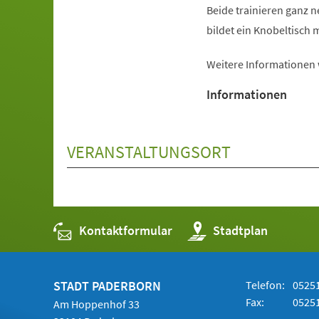
Beide trainieren ganz 
bildet ein Knobeltisch m
Weitere Informationen
Informationen
VERANSTALTUNGSORT
Kontaktformular
(Öffnet
Stadtplan
in
einem
neuen
Tab)
STADT PADERBORN
Telefon:
05251
Fax:
05251
Am Hoppenhof 33