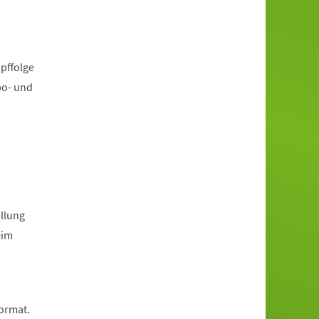
pffolge
po- und
llung
eim
Format.