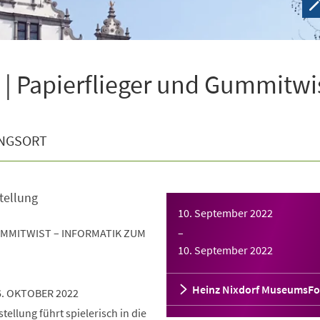
| Papierflieger und Gummitwi
NGSORT
tellung
10. September 2022
UMMITWIST – INFORMATIK ZUM
–
10. September 2022
Heinz Nixdorf MuseumsF
6. OKTOBER 2022
ellung führt spielerisch in die