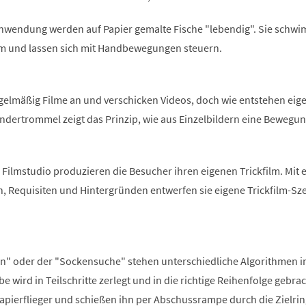
 Anwendung werden auf Papier gemalte Fische "lebendig". Sie schw
m und lassen sich mit Handbewegungen steuern.
gelmäßig Filme an und verschicken Videos, doch wie entstehen eige
ndertrommel zeigt das Prinzip, wie aus Einzelbildern eine Bewegu
Filmstudio produzieren die Besucher ihren eigenen Trickfilm. Mit 
n, Requisiten und Hintergründen entwerfen sie eigene Trickfilm-Sz
 an" oder der "Sockensuche" stehen unterschiedliche Algorithmen 
e wird in Teilschritte zerlegt und in die richtige Reihenfolge gebrac
apierflieger und schießen ihn per Abschussrampe durch die Zielrin