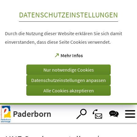
Inhalt anspringen
DATENSCHUTZEINSTELLUNGEN
Durch die Nutzung dieser Website erklären Sie sich damit
einverstanden, dass diese Seite Cookies verwendet.
(Öffnet
Mehr Infos
in
einem
Nur notwendige Cookies
neuen
Tab)
Datenschutzeinstellungen anpassen
Alle Cookies akzeptieren
Visuelle
Paderborn
Assistenzsoftware
öffnen.