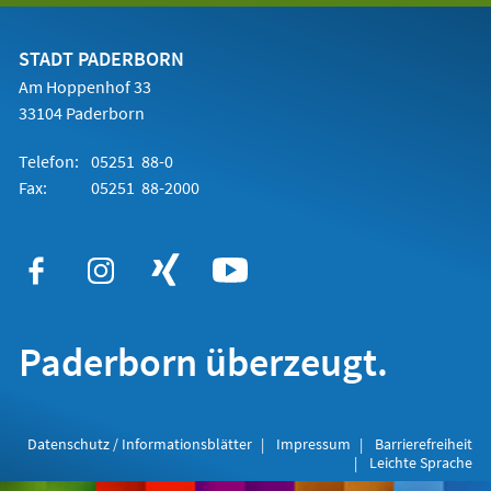
einem
neuen
Tab)
STADT PADERBORN
Am Hoppenhof 33
33104 Paderborn
Telefon:
05251 88-0
Fax:
05251 88-2000
Paderborn überzeugt.
Datenschutz / Informationsblätter
Impressum
Barrierefreiheit
Leichte Sprache