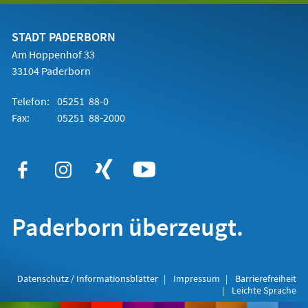
einem
neuen
Tab)
STADT PADERBORN
Am Hoppenhof 33
33104 Paderborn
Telefon:
05251 88-0
Fax:
05251 88-2000
Paderborn überzeugt.
Datenschutz / Informationsblätter
Impressum
Barrierefreiheit
Leichte Sprache