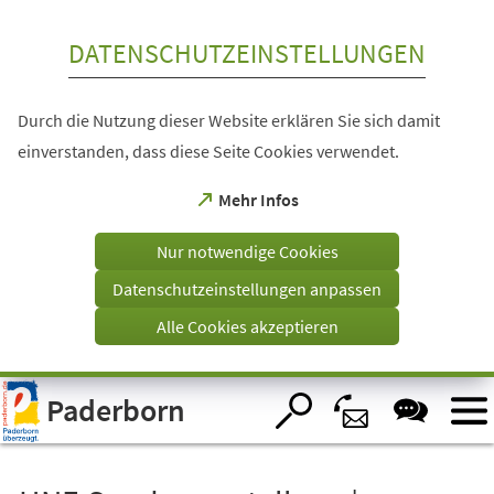
Inhalt anspringen
DATENSCHUTZEINSTELLUNGEN
Durch die Nutzung dieser Website erklären Sie sich damit
einverstanden, dass diese Seite Cookies verwendet.
(Öffnet
Mehr Infos
in
einem
Nur notwendige Cookies
neuen
Tab)
Datenschutzeinstellungen anpassen
Alle Cookies akzeptieren
Visuelle
Paderborn
Assistenzsoftware
öffnen.