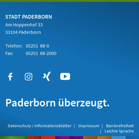
einem
neuen
Tab)
STADT PADERBORN
Am Hoppenhof 33
33104 Paderborn
Telefon:
05251 88-0
Fax:
05251 88-2000
Paderborn überzeugt.
Datenschutz / Informationsblätter
Impressum
Barrierefreiheit
Leichte Sprache