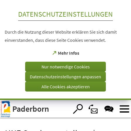
Inhalt anspringen
DATENSCHUTZEINSTELLUNGEN
Durch die Nutzung dieser Website erklären Sie sich damit
einverstanden, dass diese Seite Cookies verwendet.
(Öffnet
Mehr Infos
in
einem
Nur notwendige Cookies
neuen
Tab)
Datenschutzeinstellungen anpassen
Alle Cookies akzeptieren
Visuelle
Paderborn
Assistenzsoftware
öffnen.