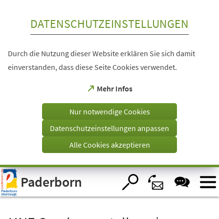
Inhalt anspringen
DATENSCHUTZEINSTELLUNGEN
Durch die Nutzung dieser Website erklären Sie sich damit
einverstanden, dass diese Seite Cookies verwendet.
(Öffnet
Mehr Infos
in
einem
Nur notwendige Cookies
neuen
Tab)
Datenschutzeinstellungen anpassen
Alle Cookies akzeptieren
Visuelle
Paderborn
Assistenzsoftware
öffnen.