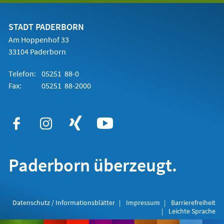
einem
neuen
Tab)
STADT PADERBORN
Am Hoppenhof 33
33104 Paderborn
Telefon:
05251 88-0
Fax:
05251 88-2000
Paderborn überzeugt.
Datenschutz / Informationsblätter
Impressum
Barrierefreiheit
Leichte Sprache