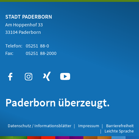
einem
neuen
Tab)
STADT PADERBORN
Am Hoppenhof 33
33104 Paderborn
Telefon:
05251 88-0
Fax:
05251 88-2000
Paderborn überzeugt.
Datenschutz / Informationsblätter
Impressum
Barrierefreiheit
Leichte Sprache