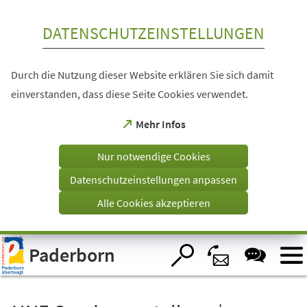
Inhalt anspringen
DATENSCHUTZEINSTELLUNGEN
Durch die Nutzung dieser Website erklären Sie sich damit
einverstanden, dass diese Seite Cookies verwendet.
(Öffnet
Mehr Infos
in
einem
Nur notwendige Cookies
neuen
Tab)
Datenschutzeinstellungen anpassen
Alle Cookies akzeptieren
Visuelle
Paderborn
Assistenzsoftware
öffnen.