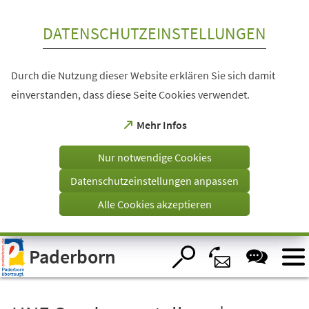
Inhalt anspringen
DATENSCHUTZEINSTELLUNGEN
Durch die Nutzung dieser Website erklären Sie sich damit
einverstanden, dass diese Seite Cookies verwendet.
(Öffnet
Mehr Infos
in
einem
Nur notwendige Cookies
neuen
Tab)
Datenschutzeinstellungen anpassen
Alle Cookies akzeptieren
Visuelle
Paderborn
Assistenzsoftware
öffnen.