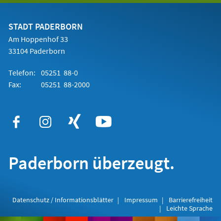
einem
neuen
Tab)
STADT PADERBORN
Am Hoppenhof 33
33104 Paderborn
Telefon:
05251 88-0
Fax:
05251 88-2000
Paderborn überzeugt.
Datenschutz / Informationsblätter
Impressum
Barrierefreiheit
Leichte Sprache