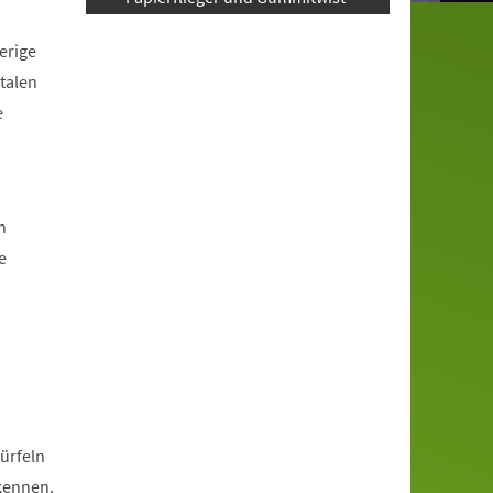
erige
talen
e
n
e
?
ürfeln
rkennen.