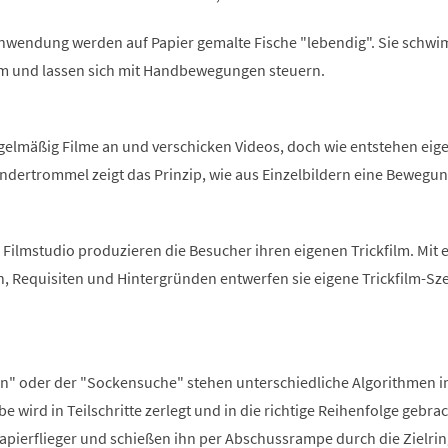
 Anwendung werden auf Papier gemalte Fische "lebendig". Sie schw
m und lassen sich mit Handbewegungen steuern.
gelmäßig Filme an und verschicken Videos, doch wie entstehen eige
ndertrommel zeigt das Prinzip, wie aus Einzelbildern eine Bewegu
Filmstudio produzieren die Besucher ihren eigenen Trickfilm. Mit 
n, Requisiten und Hintergründen entwerfen sie eigene Trickfilm-Sz
 an" oder der "Sockensuche" stehen unterschiedliche Algorithmen 
e wird in Teilschritte zerlegt und in die richtige Reihenfolge gebrac
apierflieger und schießen ihn per Abschussrampe durch die Zielrin