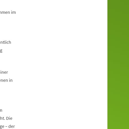
immen im
ntlich
ng
einer
enen in
im
ht. Die
ge – der