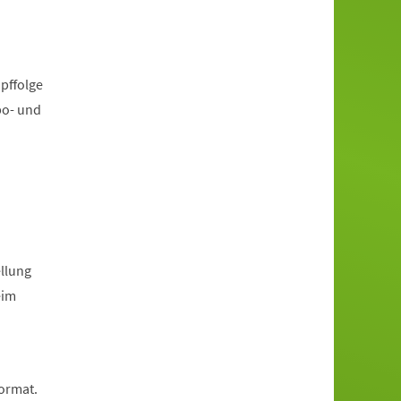
pffolge
po- und
llung
eim
Format.