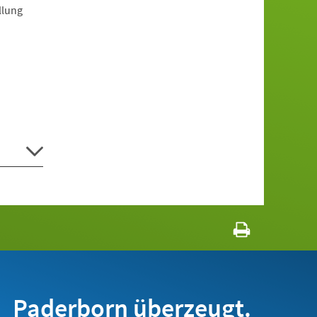
llung
Paderborn überzeugt.