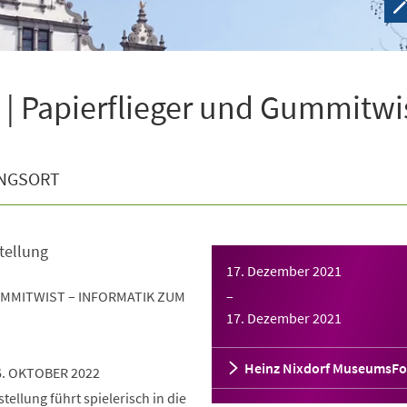
| Papierflieger und Gummitwi
NGSORT
tellung
17. Dezember 2021
UMMITWIST – INFORMATIK ZUM
–
17. Dezember 2021
Heinz Nixdorf MuseumsF
6. OKTOBER 2022
ellung führt spielerisch in die