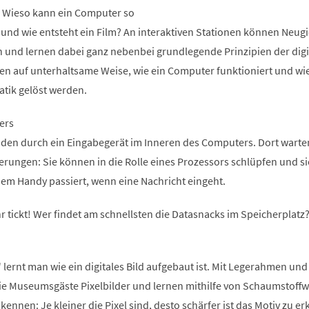
n. Wieso kann ein Computer so
 und wie entsteht ein Film? An interaktiven Stationen können Neugi
n und lernen dabei ganz nebenbei grundlegende Prinzipien der digi
ren auf unterhaltsame Weise, wie ein Computer funktioniert und wi
atik gelöst werden.
ers
den durch ein Eingabegerät im Inneren des Computers. Dort warte
ungen: Sie können in die Rolle eines Prozessors schlüpfen und si
inem Handy passiert, wenn eine Nachricht eingeht.
r tickt! Wer findet am schnellsten die Datasnacks im Speicherplatz
 lernt man wie ein digitales Bild aufgebaut ist. Mit Legerahmen und
die Museumsgäste Pixelbilder und lernen mithilfe von Schaumstoffw
kennen: Je kleiner die Pixel sind, desto schärfer ist das Motiv zu e