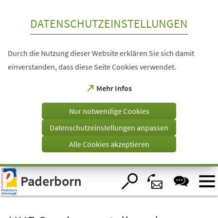
Inhalt anspringen
DATENSCHUTZEINSTELLUNGEN
Durch die Nutzung dieser Website erklären Sie sich damit
einverstanden, dass diese Seite Cookies verwendet.
(Öffnet
Mehr Infos
in
einem
Nur notwendige Cookies
neuen
Tab)
Datenschutzeinstellungen anpassen
Alle Cookies akzeptieren
Visuelle
Paderborn
Assistenzsoftware
öffnen.