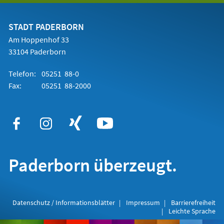
einem
neuen
Tab)
STADT PADERBORN
Am Hoppenhof 33
33104 Paderborn
Telefon:
05251 88-0
Fax:
05251 88-2000
Paderborn überzeugt.
Datenschutz / Informationsblätter
Impressum
Barrierefreiheit
Leichte Sprache