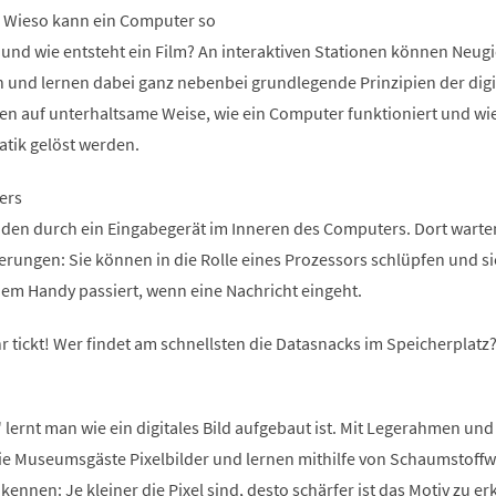
n. Wieso kann ein Computer so
 und wie entsteht ein Film? An interaktiven Stationen können Neugi
n und lernen dabei ganz nebenbei grundlegende Prinzipien der digi
ren auf unterhaltsame Weise, wie ein Computer funktioniert und wi
atik gelöst werden.
ers
den durch ein Eingabegerät im Inneren des Computers. Dort warte
ungen: Sie können in die Rolle eines Prozessors schlüpfen und si
inem Handy passiert, wenn eine Nachricht eingeht.
r tickt! Wer findet am schnellsten die Datasnacks im Speicherplatz
 lernt man wie ein digitales Bild aufgebaut ist. Mit Legerahmen und
die Museumsgäste Pixelbilder und lernen mithilfe von Schaumstoffw
kennen: Je kleiner die Pixel sind, desto schärfer ist das Motiv zu e