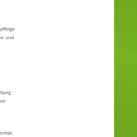
pffolge
po- und
llung
eim
Format.