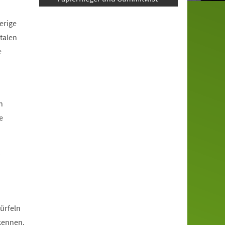
erige
talen
e
n
e
?
ürfeln
rkennen.