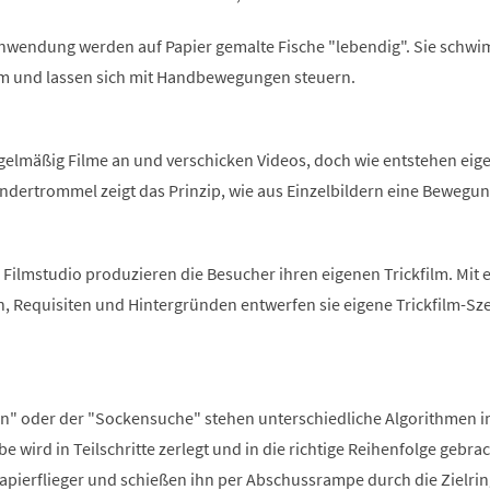
 Anwendung werden auf Papier gemalte Fische "lebendig". Sie schw
m und lassen sich mit Handbewegungen steuern.
gelmäßig Filme an und verschicken Videos, doch wie entstehen eige
ndertrommel zeigt das Prinzip, wie aus Einzelbildern eine Bewegu
Filmstudio produzieren die Besucher ihren eigenen Trickfilm. Mit 
n, Requisiten und Hintergründen entwerfen sie eigene Trickfilm-Sz
 an" oder der "Sockensuche" stehen unterschiedliche Algorithmen 
e wird in Teilschritte zerlegt und in die richtige Reihenfolge gebrac
apierflieger und schießen ihn per Abschussrampe durch die Zielrin