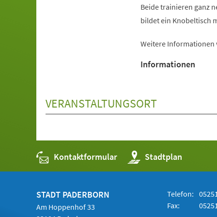
Beide trainieren ganz 
bildet ein Knobeltisch m
Weitere Informationen
Informationen
VERANSTALTUNGSORT
Kontaktformular
(Öffnet
Stadtplan
in
einem
neuen
Tab)
STADT PADERBORN
Telefon:
05251
Fax:
05251
Am Hoppenhof 33