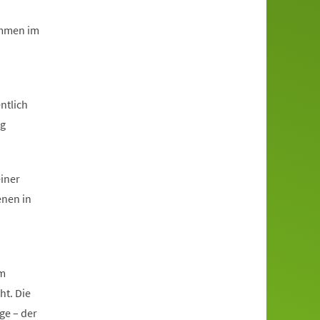
immen im
ntlich
ng
einer
enen in
im
ht. Die
ge – der