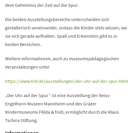
dem Geheimnis der Zeit auf die Spur.
Die beiden Ausstellungsbereiche unterscheiden sich
gestalterisch voneinander, sodass die Kinder stets wissen, wo
sie sich gerade aufhalten. Spaß und Erkenntnis gibt es in
beiden Bereichen.
Weitere Informationen, auch zu museumspädagogischen
Veranstaltungen unter
(Öffnet
https://www.hnf.de/ausstellungen/der-uhr-auf-der-spur.html
in
„Der Uhr auf der Spur“ ist eine Ausstellung der Reiss-
einem
Engelhorn-Museen Mannheim und des Grazer
neuen
Kindermuseums FRida & freD, ermöglicht durch die Klaus
Tab)
Tschira Stiftung.
Informationen