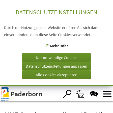
Inhalt anspringen
DATENSCHUTZEINSTELLUNGEN
Durch die Nutzung dieser Website erklären Sie sich damit
einverstanden, dass diese Seite Cookies verwendet.
(Öffnet
Mehr Infos
in
einem
Nur notwendige Cookies
neuen
Tab)
Datenschutzeinstellungen anpassen
Alle Cookies akzeptieren
Visuelle
Paderborn
Assistenzsoftware
öffnen.