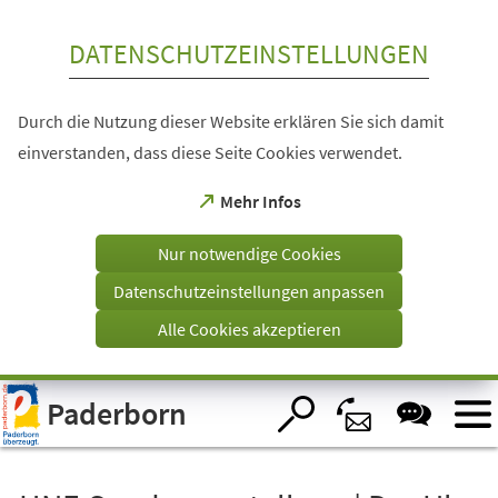
Inhalt anspringen
DATENSCHUTZEINSTELLUNGEN
Durch die Nutzung dieser Website erklären Sie sich damit
einverstanden, dass diese Seite Cookies verwendet.
(Öffnet
Mehr Infos
in
einem
Nur notwendige Cookies
neuen
Tab)
Datenschutzeinstellungen anpassen
Alle Cookies akzeptieren
Visuelle
Paderborn
Assistenzsoftware
öffnen.