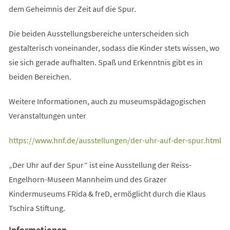
dem Geheimnis der Zeit auf die Spur.
Die beiden Ausstellungsbereiche unterscheiden sich
gestalterisch voneinander, sodass die Kinder stets wissen, wo
sie sich gerade aufhalten. Spaß und Erkenntnis gibt es in
beiden Bereichen.
Weitere Informationen, auch zu museumspädagogischen
Veranstaltungen unter
(Öffnet
https://www.hnf.de/ausstellungen/der-uhr-auf-der-spur.html
in
„Der Uhr auf der Spur“ ist eine Ausstellung der Reiss-
einem
Engelhorn-Museen Mannheim und des Grazer
neuen
Kindermuseums FRida & freD, ermöglicht durch die Klaus
Tab)
Tschira Stiftung.
Informationen