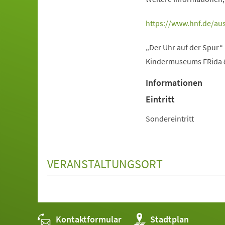
(Öffnet
https://www.hnf.de/aus
in
„Der Uhr auf der Spur“
einem
Kindermuseums FRida & 
neuen
Tab)
Informationen
Eintritt
Sondereintritt
VERANSTALTUNGSORT
Kontaktformular
(Öffnet
Stadtplan