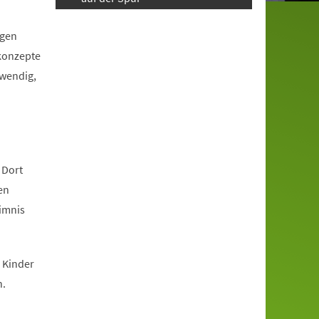
igen
tkonzepte
twendig,
 Dort
en
eimnis
 Kinder
n.