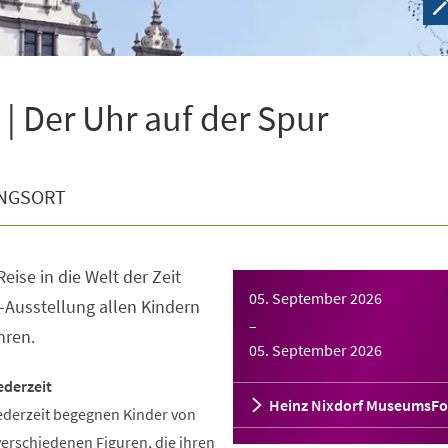
| Der Uhr auf der Spur
NGSORT
eise in die Welt der Zeit
05. September 2026
-Ausstellung allen Kindern
–
hren.
05. September 2026
ederzeit
Heinz Nixdorf MuseumsF
ederzeit begegnen Kinder von
verschiedenen Figuren, die ihren