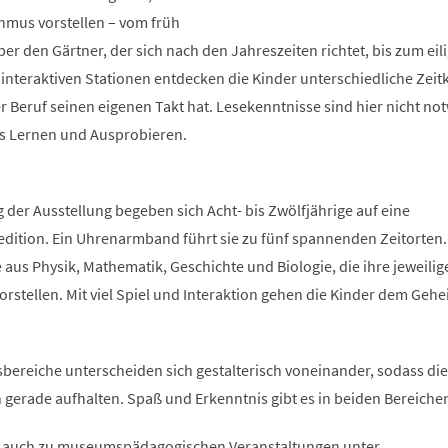
thmus vorstellen – vom früh
r den Gärtner, der sich nach den Jahreszeiten richtet, bis zum eil
nteraktiven Stationen entdecken die Kinder unterschiedliche Zei
r Beruf seinen eigenen Takt hat. Lesekenntnisse sind hier nicht no
es Lernen und Ausprobieren.
g der Ausstellung begeben sich Acht- bis Zwölfjährige auf eine
edition. Ein Uhrenarmband führt sie zu fünf spannenden Zeitorten.
e aus Physik, Mathematik, Geschichte und Biologie, die ihre jeweilig
rstellen. Mit viel Spiel und Interaktion gehen die Kinder dem Geh
bereiche unterscheiden sich gestalterisch voneinander, sodass die
ch gerade aufhalten. Spaß und Erkenntnis gibt es in beiden Bereiche
, auch zu museumspädagogischen Veranstaltungen unter