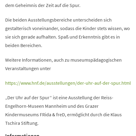
dem Geheimnis der Zeit auf die Spur.
Die beiden Ausstellungsbereiche unterscheiden sich
gestalterisch voneinander, sodass die Kinder stets wissen, wo
sie sich gerade aufhalten. Spaß und Erkenntnis gibt es in
beiden Bereichen.
Weitere Informationen, auch zu museumspädagogischen
Veranstaltungen unter
(Öffnet
https://www.hnf.de/ausstellungen/der-uhr-auf-der-spur.html
in
„Der Uhr auf der Spur“ ist eine Ausstellung der Reiss-
einem
Engelhorn-Museen Mannheim und des Grazer
neuen
Kindermuseums FRida & freD, ermöglicht durch die Klaus
Tab)
Tschira Stiftung.
Informationen