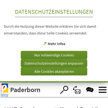
Inhalt anspringen
DATENSCHUTZEINSTELLUNGEN
Durch die Nutzung dieser Website erklären Sie sich damit
einverstanden, dass diese Seite Cookies verwendet.
(Öffnet
Mehr Infos
in
einem
Nur notwendige Cookies
neuen
Tab)
Datenschutzeinstellungen anpassen
Alle Cookies akzeptieren
Visuelle
Paderborn
Assistenzsoftware
öffnen.