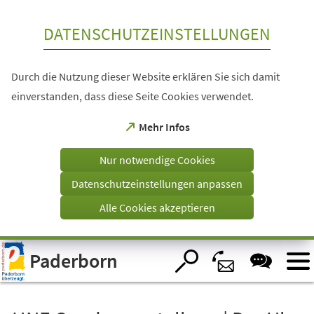
Inhalt anspringen
DATENSCHUTZEINSTELLUNGEN
Durch die Nutzung dieser Website erklären Sie sich damit
einverstanden, dass diese Seite Cookies verwendet.
(Öffnet
Mehr Infos
in
einem
Nur notwendige Cookies
neuen
Tab)
Datenschutzeinstellungen anpassen
Alle Cookies akzeptieren
Visuelle
Paderborn
Assistenzsoftware
öffnen.