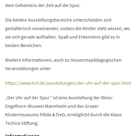
dem Geheimnis der Zeit auf die Spur.
Die beiden Ausstellungsbereiche unterscheiden sich
gestalterisch voneinander, sodass die Kinder stets wissen, wo
sie sich gerade aufhalten. Spaß und Erkenntnis gibt es in
beiden Bereichen.
Weitere Informationen, auch zu museumspädagogischen
Veranstaltungen unter
(Öffnet
https://www.hnf.de/ausstellungen/der-uhr-auf-der-spur.html
in
„Der Uhr auf der Spur“ ist eine Ausstellung der Reiss-
einem
Engelhorn-Museen Mannheim und des Grazer
neuen
Kindermuseums FRida & freD, ermöglicht durch die Klaus
Tab)
Tschira Stiftung.
Informationen