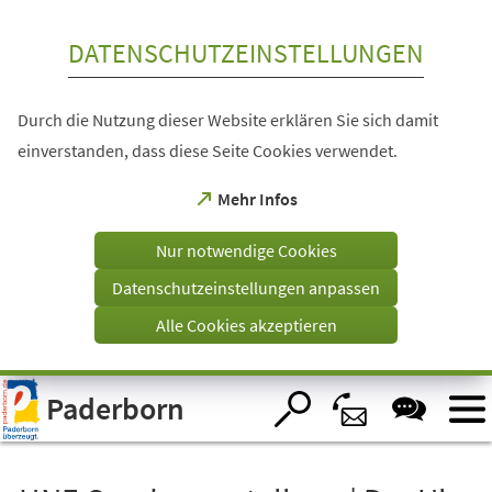
Inhalt anspringen
DATENSCHUTZEINSTELLUNGEN
Durch die Nutzung dieser Website erklären Sie sich damit
einverstanden, dass diese Seite Cookies verwendet.
(Öffnet
Mehr Infos
in
einem
Nur notwendige Cookies
neuen
Tab)
Datenschutzeinstellungen anpassen
Alle Cookies akzeptieren
Visuelle
Paderborn
Assistenzsoftware
öffnen.