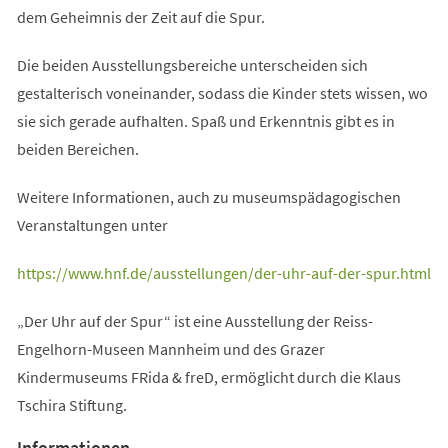
dem Geheimnis der Zeit auf die Spur.
Die beiden Ausstellungsbereiche unterscheiden sich
gestalterisch voneinander, sodass die Kinder stets wissen, wo
sie sich gerade aufhalten. Spaß und Erkenntnis gibt es in
beiden Bereichen.
Weitere Informationen, auch zu museumspädagogischen
Veranstaltungen unter
(Öffnet
https://www.hnf.de/ausstellungen/der-uhr-auf-der-spur.html
in
„Der Uhr auf der Spur“ ist eine Ausstellung der Reiss-
einem
Engelhorn-Museen Mannheim und des Grazer
neuen
Kindermuseums FRida & freD, ermöglicht durch die Klaus
Tab)
Tschira Stiftung.
Informationen