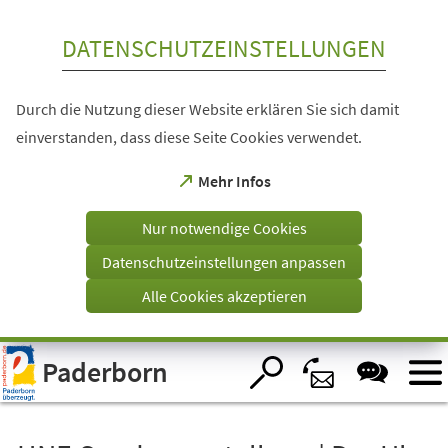
Inhalt anspringen
DATENSCHUTZEINSTELLUNGEN
Durch die Nutzung dieser Website erklären Sie sich damit
einverstanden, dass diese Seite Cookies verwendet.
(Öffnet
Mehr Infos
in
einem
Nur notwendige Cookies
neuen
Tab)
Datenschutzeinstellungen anpassen
Alle Cookies akzeptieren
Visuelle
Paderborn
Assistenzsoftware
öffnen.