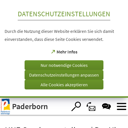
Inhalt anspringen
DATENSCHUTZEINSTELLUNGEN
Durch die Nutzung dieser Website erklären Sie sich damit
einverstanden, dass diese Seite Cookies verwendet.
(Öffnet
Mehr Infos
in
einem
Nur notwendige Cookies
neuen
Tab)
Datenschutzeinstellungen anpassen
Alle Cookies akzeptieren
Visuelle
Paderborn
Assistenzsoftware
öffnen.