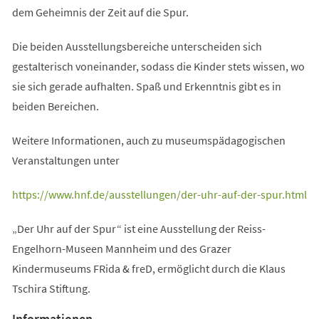
dem Geheimnis der Zeit auf die Spur.
Die beiden Ausstellungsbereiche unterscheiden sich
gestalterisch voneinander, sodass die Kinder stets wissen, wo
sie sich gerade aufhalten. Spaß und Erkenntnis gibt es in
beiden Bereichen.
Weitere Informationen, auch zu museumspädagogischen
Veranstaltungen unter
(Öffnet
https://www.hnf.de/ausstellungen/der-uhr-auf-der-spur.html
in
„Der Uhr auf der Spur“ ist eine Ausstellung der Reiss-
einem
Engelhorn-Museen Mannheim und des Grazer
neuen
Kindermuseums FRida & freD, ermöglicht durch die Klaus
Tab)
Tschira Stiftung.
Informationen