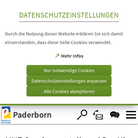
Inhalt anspringen
DATENSCHUTZEINSTELLUNGEN
Durch die Nutzung dieser Website erklären Sie sich damit
einverstanden, dass diese Seite Cookies verwendet.
(Öffnet
Mehr Infos
in
einem
Nur notwendige Cookies
neuen
Tab)
Datenschutzeinstellungen anpassen
Alle Cookies akzeptieren
Visuelle
Paderborn
Assistenzsoftware
öffnen.