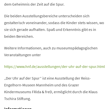
dem Geheimnis der Zeit auf die Spur.
Die beiden Ausstellungsbereiche unterscheiden sich
gestalterisch voneinander, sodass die Kinder stets wissen, wo
sie sich gerade aufhalten. Spaß und Erkenntnis gibt es in
beiden Bereichen.
Weitere Informationen, auch zu museumspädagogischen
Veranstaltungen unter
(Öffnet
https://www.hnf.de/ausstellungen/der-uhr-auf-der-spur.html
in
„Der Uhr auf der Spur“ ist eine Ausstellung der Reiss-
einem
Engelhorn-Museen Mannheim und des Grazer
neuen
Kindermuseums FRida & freD, ermöglicht durch die Klaus
Tab)
Tschira Stiftung.
Informationen