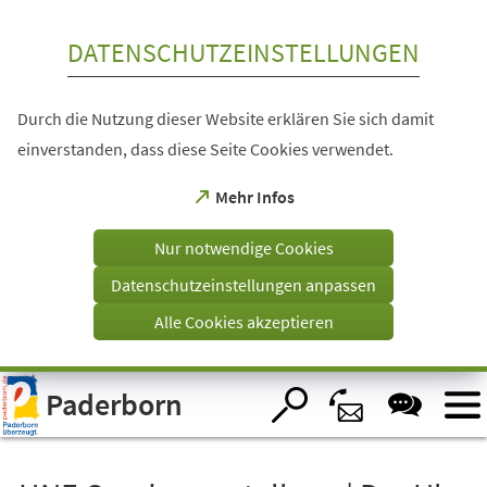
Inhalt anspringen
DATENSCHUTZEINSTELLUNGEN
Durch die Nutzung dieser Website erklären Sie sich damit
einverstanden, dass diese Seite Cookies verwendet.
(Öffnet
Mehr Infos
in
einem
Nur notwendige Cookies
neuen
Tab)
Datenschutzeinstellungen anpassen
Alle Cookies akzeptieren
Visuelle
Paderborn
Assistenzsoftware
öffnen.