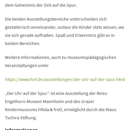
dem Geheimnis der Zeit auf die Spur.
Die beiden Ausstellungsbereiche unterscheiden sich
gestalterisch voneinander, sodass die Kinder stets wissen, wo
sie sich gerade aufhalten. Spaß und Erkenntnis gibt es in
beiden Bereichen.
Weitere Informationen, auch zu museumspädagogischen
Veranstaltungen unter
(Öffnet
https://www.hnf.de/ausstellungen/der-uhr-auf-der-spur.html
in
„Der Uhr auf der Spur“ ist eine Ausstellung der Reiss-
einem
Engelhorn-Museen Mannheim und des Grazer
neuen
Kindermuseums FRida & freD, ermöglicht durch die Klaus
Tab)
Tschira Stiftung.
Informationen