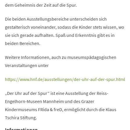
dem Geheimnis der Zeit auf die Spur.
Die beiden Ausstellungsbereiche unterscheiden sich
gestalterisch voneinander, sodass die Kinder stets wissen, wo
sie sich gerade aufhalten. Spaß und Erkenntnis gibt es in
beiden Bereichen.
Weitere Informationen, auch zu museumspädagogischen
Veranstaltungen unter
(Öffnet
https://www.hnf.de/ausstellungen/der-uhr-auf-der-spur.html
in
„Der Uhr auf der Spur“ ist eine Ausstellung der Reiss-
einem
Engelhorn-Museen Mannheim und des Grazer
neuen
Kindermuseums FRida & freD, ermöglicht durch die Klaus
Tab)
Tschira Stiftung.
Informationen