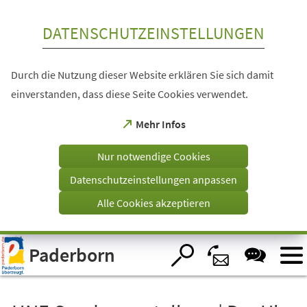
Inhalt anspringen
DATENSCHUTZEINSTELLUNGEN
Durch die Nutzung dieser Website erklären Sie sich damit
einverstanden, dass diese Seite Cookies verwendet.
(Öffnet
Mehr Infos
in
einem
Nur notwendige Cookies
neuen
Tab)
Datenschutzeinstellungen anpassen
Alle Cookies akzeptieren
Visuelle
Paderborn
Assistenzsoftware
öffnen.