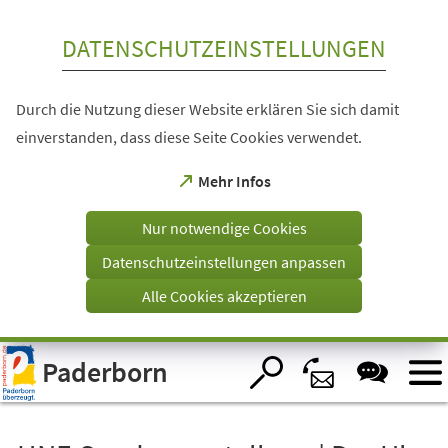
Inhalt anspringen
DATENSCHUTZEINSTELLUNGEN
Durch die Nutzung dieser Website erklären Sie sich damit
einverstanden, dass diese Seite Cookies verwendet.
(Öffnet
Mehr Infos
in
einem
Nur notwendige Cookies
neuen
Tab)
Datenschutzeinstellungen anpassen
Alle Cookies akzeptieren
Visuelle
Paderborn
Assistenzsoftware
öffnen.