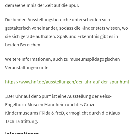
dem Geheimnis der Zeit auf die Spur.
Die beiden Ausstellungsbereiche unterscheiden sich
gestalterisch voneinander, sodass die Kinder stets wissen, wo
sie sich gerade aufhalten. Spaß und Erkenntnis gibt es in
beiden Bereichen.
Weitere Informationen, auch zu museumspädagogischen
Veranstaltungen unter
(Öffnet
https://www.hnf.de/ausstellungen/der-uhr-auf-der-spur.html
in
„Der Uhr auf der Spur“ ist eine Ausstellung der Reiss-
einem
Engelhorn-Museen Mannheim und des Grazer
neuen
Kindermuseums FRida & freD, ermöglicht durch die Klaus
Tab)
Tschira Stiftung.
Informationen