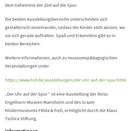
dem Geheimnis der Zeit auf die Spur.
Die beiden Ausstellungsbereiche unterscheiden sich
gestalterisch voneinander, sodass die Kinder stets wissen, wo
sie sich gerade aufhalten. Spaß und Erkenntnis gibt es in
beiden Bereichen.
Weitere Informationen, auch zu museumspädagogischen
Veranstaltungen unter
(Öffnet
https://www.hnf.de/ausstellungen/der-uhr-auf-der-spur.html
in
„Der Uhr auf der Spur“ ist eine Ausstellung der Reiss-
einem
Engelhorn-Museen Mannheim und des Grazer
neuen
Kindermuseums FRida & freD, ermöglicht durch die Klaus
Tab)
Tschira Stiftung.
Informationen