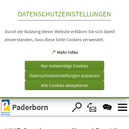
Inhalt anspringen
DATENSCHUTZEINSTELLUNGEN
Durch die Nutzung dieser Website erklären Sie sich damit
einverstanden, dass diese Seite Cookies verwendet.
(Öffnet
Mehr Infos
in
einem
Nur notwendige Cookies
neuen
Tab)
Datenschutzeinstellungen anpassen
Alle Cookies akzeptieren
Visuelle
Paderborn
Assistenzsoftware
öffnen.