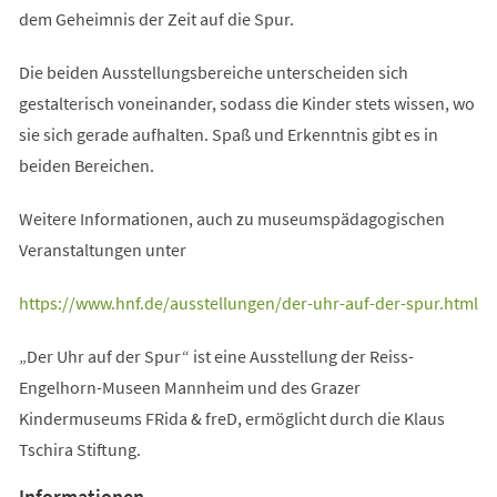
dem Geheimnis der Zeit auf die Spur.
Die beiden Ausstellungsbereiche unterscheiden sich
gestalterisch voneinander, sodass die Kinder stets wissen, wo
sie sich gerade aufhalten. Spaß und Erkenntnis gibt es in
beiden Bereichen.
Weitere Informationen, auch zu museumspädagogischen
Veranstaltungen unter
(Öffnet
https://www.hnf.de/ausstellungen/der-uhr-auf-der-spur.html
in
„Der Uhr auf der Spur“ ist eine Ausstellung der Reiss-
einem
Engelhorn-Museen Mannheim und des Grazer
neuen
Kindermuseums FRida & freD, ermöglicht durch die Klaus
Tab)
Tschira Stiftung.
Informationen