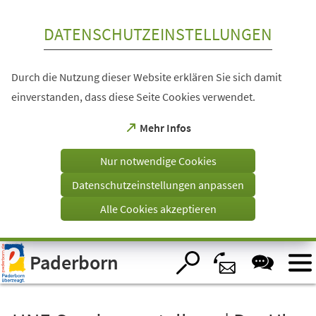
Inhalt anspringen
DATENSCHUTZEINSTELLUNGEN
Durch die Nutzung dieser Website erklären Sie sich damit
einverstanden, dass diese Seite Cookies verwendet.
(Öffnet
Mehr Infos
in
einem
Nur notwendige Cookies
neuen
Tab)
Datenschutzeinstellungen anpassen
Alle Cookies akzeptieren
Visuelle
Paderborn
Assistenzsoftware
öffnen.