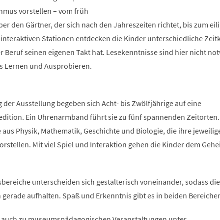
thmus vorstellen – vom früh
r den Gärtner, der sich nach den Jahreszeiten richtet, bis zum eil
nteraktiven Stationen entdecken die Kinder unterschiedliche Zei
r Beruf seinen eigenen Takt hat. Lesekenntnisse sind hier nicht no
es Lernen und Ausprobieren.
g der Ausstellung begeben sich Acht- bis Zwölfjährige auf eine
edition. Ein Uhrenarmband führt sie zu fünf spannenden Zeitorten.
e aus Physik, Mathematik, Geschichte und Biologie, die ihre jeweilig
rstellen. Mit viel Spiel und Interaktion gehen die Kinder dem Geh
bereiche unterscheiden sich gestalterisch voneinander, sodass die
ch gerade aufhalten. Spaß und Erkenntnis gibt es in beiden Bereiche
, auch zu museumspädagogischen Veranstaltungen unter