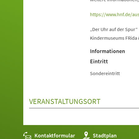
(Öffnet
https://www.hnf.de/aus
in
„Der Uhr auf der Spur“
einem
Kindermuseums FRida & 
neuen
Tab)
Informationen
Eintritt
Sondereintritt
VERANSTALTUNGSORT
Kontaktformular
(Öffnet
Stadtplan