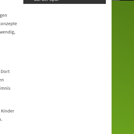
igen
tkonzepte
twendig,
 Dort
en
eimnis
 Kinder
n.