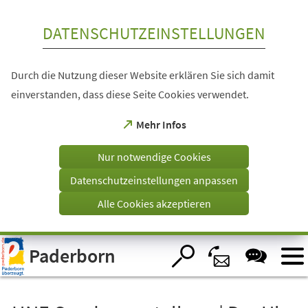
Inhalt anspringen
DATENSCHUTZEINSTELLUNGEN
Durch die Nutzung dieser Website erklären Sie sich damit
einverstanden, dass diese Seite Cookies verwendet.
(Öffnet
Mehr Infos
in
einem
Nur notwendige Cookies
neuen
Tab)
Datenschutzeinstellungen anpassen
Alle Cookies akzeptieren
Visuelle
Paderborn
Assistenzsoftware
öffnen.