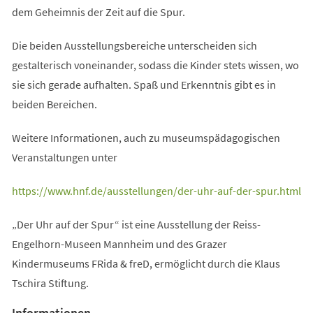
dem Geheimnis der Zeit auf die Spur.
Die beiden Ausstellungsbereiche unterscheiden sich
gestalterisch voneinander, sodass die Kinder stets wissen, wo
sie sich gerade aufhalten. Spaß und Erkenntnis gibt es in
beiden Bereichen.
Weitere Informationen, auch zu museumspädagogischen
Veranstaltungen unter
(Öffnet
https://www.hnf.de/ausstellungen/der-uhr-auf-der-spur.html
in
„Der Uhr auf der Spur“ ist eine Ausstellung der Reiss-
einem
Engelhorn-Museen Mannheim und des Grazer
neuen
Kindermuseums FRida & freD, ermöglicht durch die Klaus
Tab)
Tschira Stiftung.
Informationen