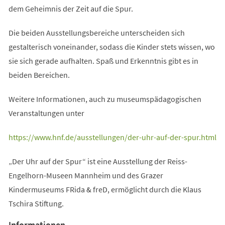
dem Geheimnis der Zeit auf die Spur.
Die beiden Ausstellungsbereiche unterscheiden sich
gestalterisch voneinander, sodass die Kinder stets wissen, wo
sie sich gerade aufhalten. Spaß und Erkenntnis gibt es in
beiden Bereichen.
Weitere Informationen, auch zu museumspädagogischen
Veranstaltungen unter
(Öffnet
https://www.hnf.de/ausstellungen/der-uhr-auf-der-spur.html
in
„Der Uhr auf der Spur“ ist eine Ausstellung der Reiss-
einem
Engelhorn-Museen Mannheim und des Grazer
neuen
Kindermuseums FRida & freD, ermöglicht durch die Klaus
Tab)
Tschira Stiftung.
Informationen