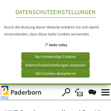
Inhalt anspringen
DATENSCHUTZEINSTELLUNGEN
Durch die Nutzung dieser Website erklären Sie sich damit
einverstanden, dass diese Seite Cookies verwendet.
(Öffnet
Mehr Infos
in
einem
Nur notwendige Cookies
neuen
Tab)
Datenschutzeinstellungen anpassen
Alle Cookies akzeptieren
Visuelle
Paderborn
Assistenzsoftware
öffnen.