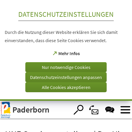
Inhalt anspringen
DATENSCHUTZEINSTELLUNGEN
Durch die Nutzung dieser Website erklären Sie sich damit
einverstanden, dass diese Seite Cookies verwendet.
(Öffnet
Mehr Infos
in
einem
Nur notwendige Cookies
neuen
Tab)
Datenschutzeinstellungen anpassen
Alle Cookies akzeptieren
Visuelle
Paderborn
Assistenzsoftware
öffnen.