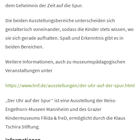
dem Geheimnis der Zeit auf die Spur.
Die beiden Ausstellungsbereiche unterscheiden sich
gestalterisch voneinander, sodass die Kinder stets wissen, wo
sie sich gerade aufhalten. Spaß und Erkenntnis gibt es in
beiden Bereichen.
Weitere Informationen, auch zu museumspädagogischen
Veranstaltungen unter
(Öffnet
https://www.hnf.de/ausstellungen/der-uhr-auf-der-spur.html
in
„Der Uhr auf der Spur“ ist eine Ausstellung der Reiss-
einem
Engelhorn-Museen Mannheim und des Grazer
neuen
Kindermuseums FRida & freD, ermöglicht durch die Klaus
Tab)
Tschira Stiftung.
Informationen