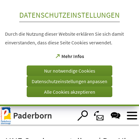
Inhalt anspringen
DATENSCHUTZEINSTELLUNGEN
Durch die Nutzung dieser Website erklären Sie sich damit
einverstanden, dass diese Seite Cookies verwendet.
(Öffnet
Mehr Infos
in
einem
Nur notwendige Cookies
neuen
Tab)
Datenschutzeinstellungen anpassen
Alle Cookies akzeptieren
Visuelle
Paderborn
Assistenzsoftware
öffnen.