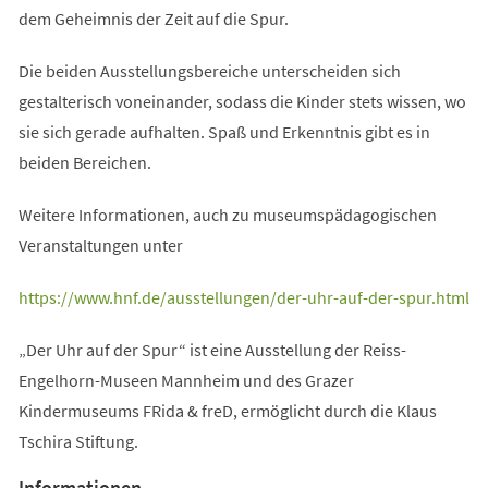
dem Geheimnis der Zeit auf die Spur.
Die beiden Ausstellungsbereiche unterscheiden sich
gestalterisch voneinander, sodass die Kinder stets wissen, wo
sie sich gerade aufhalten. Spaß und Erkenntnis gibt es in
beiden Bereichen.
Weitere Informationen, auch zu museumspädagogischen
Veranstaltungen unter
(Öffnet
https://www.hnf.de/ausstellungen/der-uhr-auf-der-spur.html
in
„Der Uhr auf der Spur“ ist eine Ausstellung der Reiss-
einem
Engelhorn-Museen Mannheim und des Grazer
neuen
Kindermuseums FRida & freD, ermöglicht durch die Klaus
Tab)
Tschira Stiftung.
Informationen