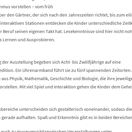
thmus vorstellen – vom früh
r den Gärtner, der sich nach den Jahreszeiten richtet, bis zum eil
nteraktiven Stationen entdecken die Kinder unterschiedliche Zei
r Beruf seinen eigenen Takt hat. Lesekenntnisse sind hier nicht no
es Lernen und Ausprobieren.
g der Ausstellung begeben sich Acht- bis Zwölfjährige auf eine
edition. Ein Uhrenarmband führt sie zu fünf spannenden Zeitorten.
e aus Physik, Mathematik, Geschichte und Biologie, die ihre jeweilig
rstellen. Mit viel Spiel und Interaktion gehen die Kinder dem Geh
bereiche unterscheiden sich gestalterisch voneinander, sodass die
ch gerade aufhalten. Spaß und Erkenntnis gibt es in beiden Bereiche
, auch zu museumspädagogischen Veranstaltungen unter