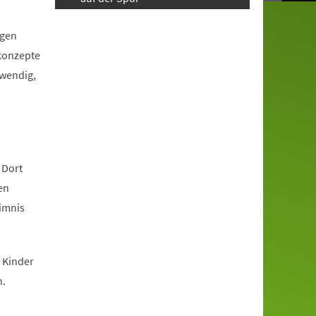
igen
tkonzepte
twendig,
 Dort
en
eimnis
 Kinder
n.