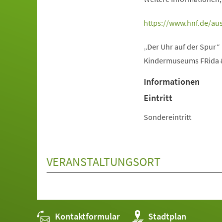
(Öffnet
https://www.hnf.de/aus
in
„Der Uhr auf der Spur“
einem
Kindermuseums FRida & 
neuen
Tab)
Informationen
Eintritt
Sondereintritt
VERANSTALTUNGSORT
Kontaktformular
(Öffnet
Stadtplan