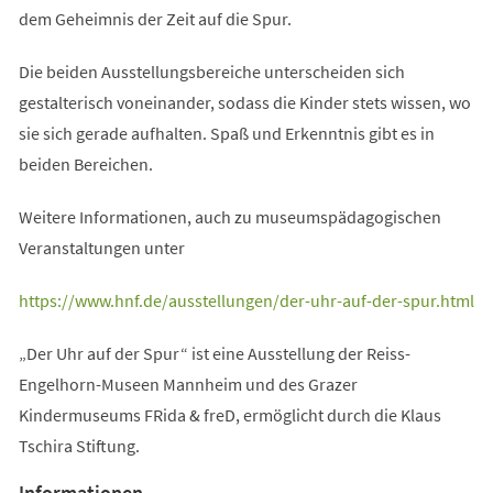
dem Geheimnis der Zeit auf die Spur.
Die beiden Ausstellungsbereiche unterscheiden sich
gestalterisch voneinander, sodass die Kinder stets wissen, wo
sie sich gerade aufhalten. Spaß und Erkenntnis gibt es in
beiden Bereichen.
Weitere Informationen, auch zu museumspädagogischen
Veranstaltungen unter
(Öffnet
https://www.hnf.de/ausstellungen/der-uhr-auf-der-spur.html
in
„Der Uhr auf der Spur“ ist eine Ausstellung der Reiss-
einem
Engelhorn-Museen Mannheim und des Grazer
neuen
Kindermuseums FRida & freD, ermöglicht durch die Klaus
Tab)
Tschira Stiftung.
Informationen