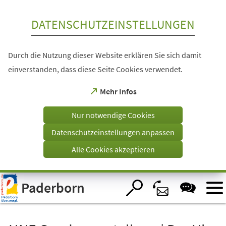
Inhalt anspringen
DATENSCHUTZEINSTELLUNGEN
Durch die Nutzung dieser Website erklären Sie sich damit
einverstanden, dass diese Seite Cookies verwendet.
(Öffnet
Mehr Infos
in
einem
Nur notwendige Cookies
neuen
Tab)
Datenschutzeinstellungen anpassen
Alle Cookies akzeptieren
Visuelle
Paderborn
Assistenzsoftware
öffnen.