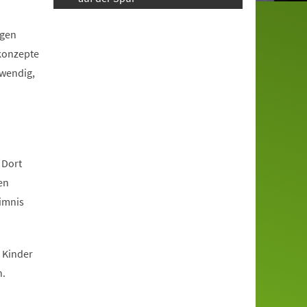
igen
tkonzepte
twendig,
 Dort
en
eimnis
 Kinder
n.