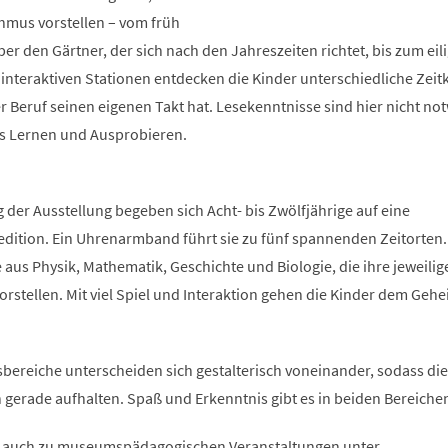
thmus vorstellen – vom früh
r den Gärtner, der sich nach den Jahreszeiten richtet, bis zum eil
nteraktiven Stationen entdecken die Kinder unterschiedliche Zei
r Beruf seinen eigenen Takt hat. Lesekenntnisse sind hier nicht no
es Lernen und Ausprobieren.
g der Ausstellung begeben sich Acht- bis Zwölfjährige auf eine
edition. Ein Uhrenarmband führt sie zu fünf spannenden Zeitorten.
e aus Physik, Mathematik, Geschichte und Biologie, die ihre jeweilig
rstellen. Mit viel Spiel und Interaktion gehen die Kinder dem Geh
bereiche unterscheiden sich gestalterisch voneinander, sodass die
ch gerade aufhalten. Spaß und Erkenntnis gibt es in beiden Bereiche
, auch zu museumspädagogischen Veranstaltungen unter