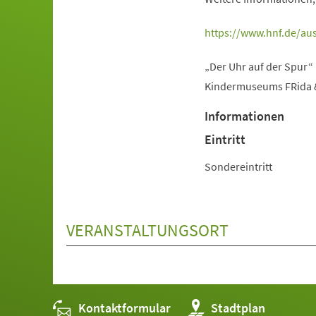
(Öffnet
https://www.hnf.de/aus
in
„Der Uhr auf der Spur“
einem
Kindermuseums FRida & 
neuen
Tab)
Informationen
Eintritt
Sondereintritt
VERANSTALTUNGSORT
Kontaktformular
(Öffnet
Stadtplan