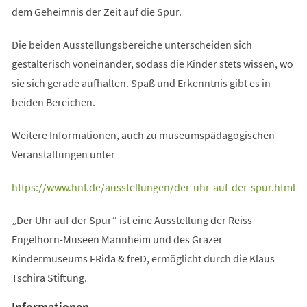
dem Geheimnis der Zeit auf die Spur.
Die beiden Ausstellungsbereiche unterscheiden sich
gestalterisch voneinander, sodass die Kinder stets wissen, wo
sie sich gerade aufhalten. Spaß und Erkenntnis gibt es in
beiden Bereichen.
Weitere Informationen, auch zu museumspädagogischen
Veranstaltungen unter
(Öffnet
https://www.hnf.de/ausstellungen/der-uhr-auf-der-spur.html
in
„Der Uhr auf der Spur“ ist eine Ausstellung der Reiss-
einem
Engelhorn-Museen Mannheim und des Grazer
neuen
Kindermuseums FRida & freD, ermöglicht durch die Klaus
Tab)
Tschira Stiftung.
Informationen