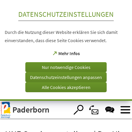
Inhalt anspringen
DATENSCHUTZEINSTELLUNGEN
Durch die Nutzung dieser Website erklären Sie sich damit
einverstanden, dass diese Seite Cookies verwendet.
(Öffnet
Mehr Infos
in
einem
Nur notwendige Cookies
neuen
Tab)
Datenschutzeinstellungen anpassen
Alle Cookies akzeptieren
Visuelle
Paderborn
Assistenzsoftware
öffnen.