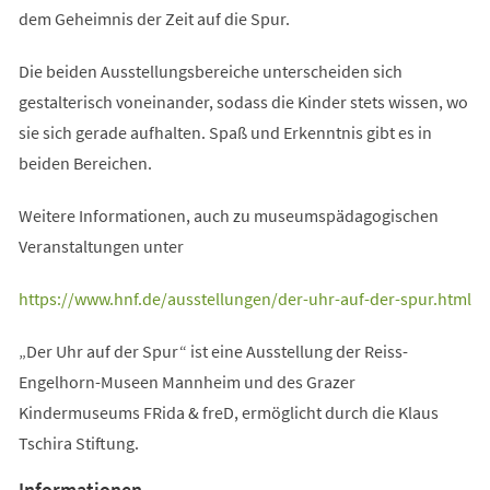
dem Geheimnis der Zeit auf die Spur.
Die beiden Ausstellungsbereiche unterscheiden sich
gestalterisch voneinander, sodass die Kinder stets wissen, wo
sie sich gerade aufhalten. Spaß und Erkenntnis gibt es in
beiden Bereichen.
Weitere Informationen, auch zu museumspädagogischen
Veranstaltungen unter
(Öffnet
https://www.hnf.de/ausstellungen/der-uhr-auf-der-spur.html
in
„Der Uhr auf der Spur“ ist eine Ausstellung der Reiss-
einem
Engelhorn-Museen Mannheim und des Grazer
neuen
Kindermuseums FRida & freD, ermöglicht durch die Klaus
Tab)
Tschira Stiftung.
Informationen