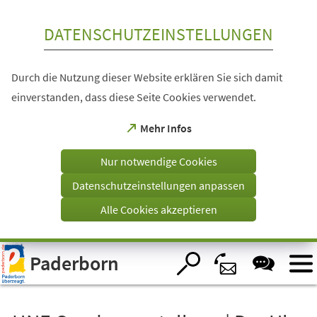
Inhalt anspringen
DATENSCHUTZEINSTELLUNGEN
Durch die Nutzung dieser Website erklären Sie sich damit
einverstanden, dass diese Seite Cookies verwendet.
(Öffnet
Mehr Infos
in
einem
Nur notwendige Cookies
neuen
Tab)
Datenschutzeinstellungen anpassen
Alle Cookies akzeptieren
Visuelle
Paderborn
Assistenzsoftware
öffnen.