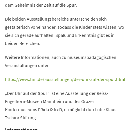
dem Geheimnis der Zeit auf die Spur.
Die beiden Ausstellungsbereiche unterscheiden sich
gestalterisch voneinander, sodass die Kinder stets wissen, wo
sie sich gerade aufhalten. Spaß und Erkenntnis gibt es in
beiden Bereichen.
Weitere Informationen, auch zu museumspädagogischen
Veranstaltungen unter
(Öffnet
https://www.hnf.de/ausstellungen/der-uhr-auf-der-spur.html
in
„Der Uhr auf der Spur“ ist eine Ausstellung der Reiss-
einem
Engelhorn-Museen Mannheim und des Grazer
neuen
Kindermuseums FRida & freD, ermöglicht durch die Klaus
Tab)
Tschira Stiftung.
Informationen