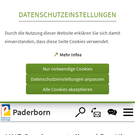
Inhalt anspringen
DATENSCHUTZEINSTELLUNGEN
Durch die Nutzung dieser Website erklären Sie sich damit
einverstanden, dass diese Seite Cookies verwendet.
(Öffnet
Mehr Infos
in
einem
Nur notwendige Cookies
neuen
Tab)
Datenschutzeinstellungen anpassen
Alle Cookies akzeptieren
Visuelle
Paderborn
Assistenzsoftware
öffnen.