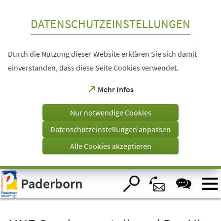
Inhalt anspringen
DATENSCHUTZEINSTELLUNGEN
Durch die Nutzung dieser Website erklären Sie sich damit
einverstanden, dass diese Seite Cookies verwendet.
(Öffnet
Mehr Infos
in
einem
Nur notwendige Cookies
neuen
Tab)
Datenschutzeinstellungen anpassen
Alle Cookies akzeptieren
Visuelle
Paderborn
Assistenzsoftware
öffnen.