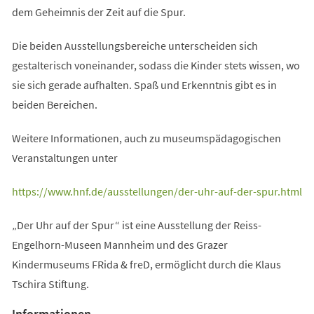
dem Geheimnis der Zeit auf die Spur.
Die beiden Ausstellungsbereiche unterscheiden sich
gestalterisch voneinander, sodass die Kinder stets wissen, wo
sie sich gerade aufhalten. Spaß und Erkenntnis gibt es in
beiden Bereichen.
Weitere Informationen, auch zu museumspädagogischen
Veranstaltungen unter
(Öffnet
https://www.hnf.de/ausstellungen/der-uhr-auf-der-spur.html
in
„Der Uhr auf der Spur“ ist eine Ausstellung der Reiss-
einem
Engelhorn-Museen Mannheim und des Grazer
neuen
Kindermuseums FRida & freD, ermöglicht durch die Klaus
Tab)
Tschira Stiftung.
Informationen